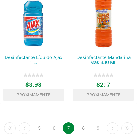
Desinfectante Líquido Ajax
Desinfectante Mandarina
1 L.
Mas 830 Ml.
$3.93
$2.17
PRÓXIMAMENTE
PRÓXIMAMENTE
5
6
7
8
9