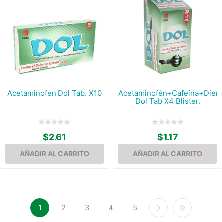
Acetaminofen Dol Tab. X10
Acetaminofén+Cafeína+Dier
Dol Tab X4 Blister.
$2.61
$1.17
1
2
3
4
5