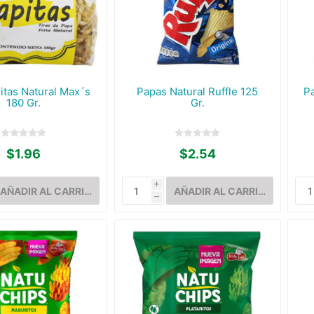
itas Natural Max´s
Papas Natural Ruffle 125
P
180 Gr.
Gr.
$1.96
$2.54
i
h