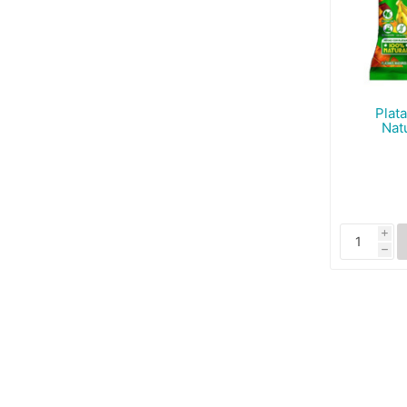
Plat
Nat
i
h