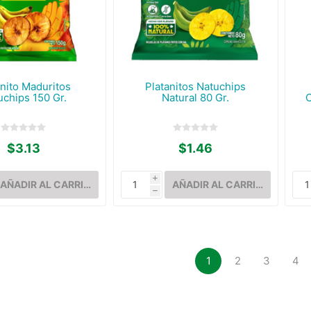
anito Maduritos
Platanitos Natuchips
uchips 150 Gr.
Natural 80 Gr.
C
$3.13
$1.46
i
h
1
2
3
4