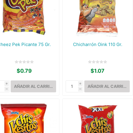
heez Pek Picante 75 Gr.
Chicharrón Oink 110 Gr.
$0.79
$1.07
i
i
h
h