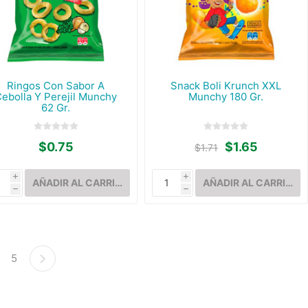
Ringos Con Sabor A
Snack Boli Krunch XXL
ebolla Y Perejil Munchy
Munchy 180 Gr.
62 Gr.
$0.75
$1.65
$1.71
i
i
h
h
5