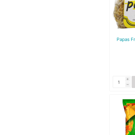
Papas Fr
i
h