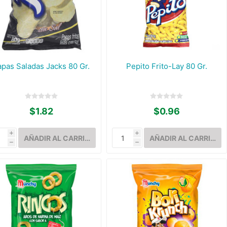
apas Saladas Jacks 80 Gr.
Pepito Frito-Lay 80 Gr.
$1.82
$0.96
i
i
h
h