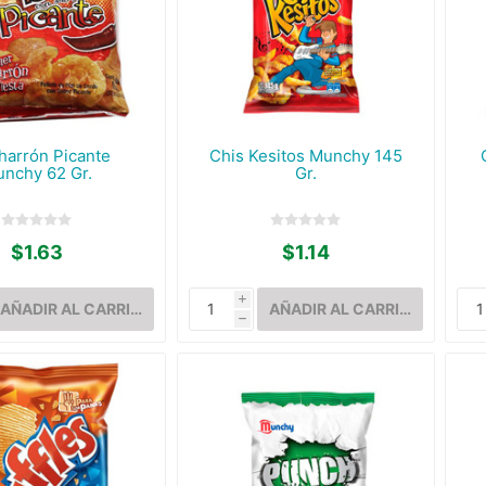
harrón Picante
Chis Kesitos Munchy 145
nchy 62 Gr.
Gr.
$1.63
$1.14
i
h