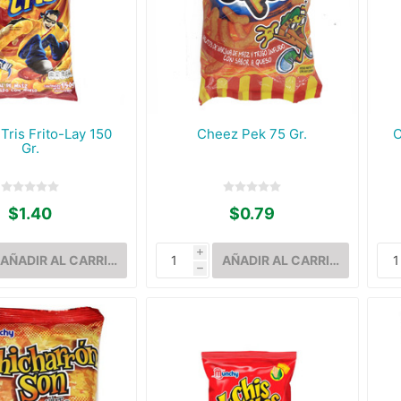
Tris Frito-Lay 150
Cheez Pek 75 Gr.
C
Gr.
$1.40
$0.79
i
h