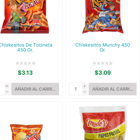
Chiskesitos De Tocineta
Chiskesitos Munchy 450
450 Gr.
Gr.
$3.13
$3.09
i
i
h
h