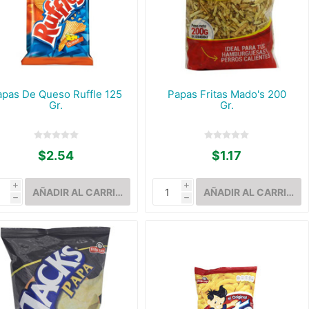
apas De Queso Ruffle 125
Papas Fritas Mado's 200
Gr.
Gr.
$2.54
$1.17
i
i
h
h