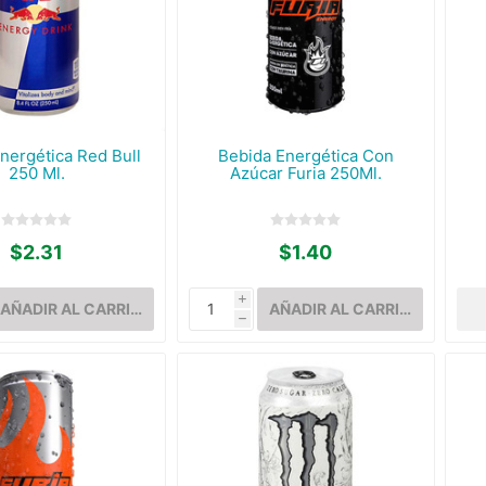
nergética Red Bull
Bebida Energética Con
250 Ml.
Azúcar Furia 250Ml.
$2.31
$1.40
i
h