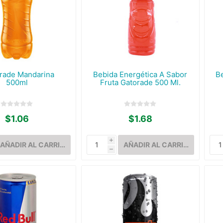
rade Mandarina
Bebida Energética A Sabor
B
500ml
Fruta Gatorade 500 Ml.
$1.06
$1.68
i
h