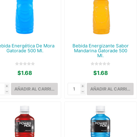
ebida Energética De Mora
Bebida Energizante Sabor
Gatorade 500 Ml.
Mandarina Gatorade 500
Ml.
$1.68
$1.68
i
i
h
h