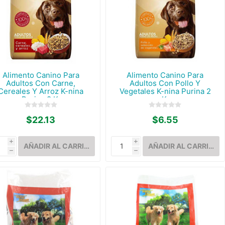
Alimento Canino Para
Alimento Canino Para
Adultos Con Carne,
Adultos Con Pollo Y
Cereales Y Arroz K-nina
Vegetales K-nina Purina 2
Purina 8 K.
K.
$22.13
$6.55
i
i
h
h