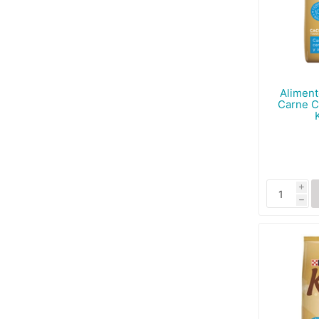
Aliment
Carne C
i
h