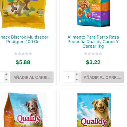
nack Biscrok Multisabor
Alimento Para Perro Raza
Pedigree 100 Gr.
Pequeña Qualidy Carne Y
Cereal 1kg
$5.88
$3.22
i
i
h
h