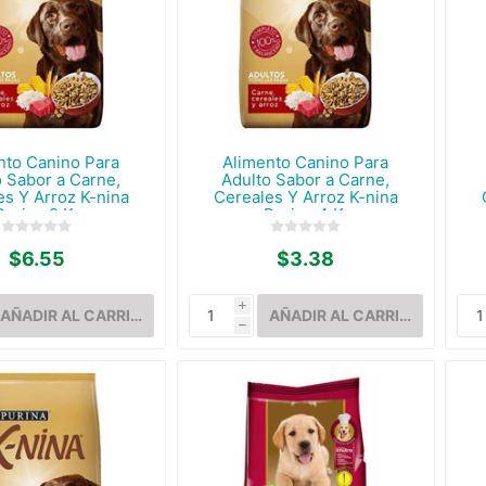
nto Canino Para
Alimento Canino Para
o Sabor a Carne,
Adulto Sabor a Carne,
es Y Arroz K-nina
Cereales Y Arroz K-nina
Purina 2 K.
Purina 4 K.
$6.55
$3.38
i
h