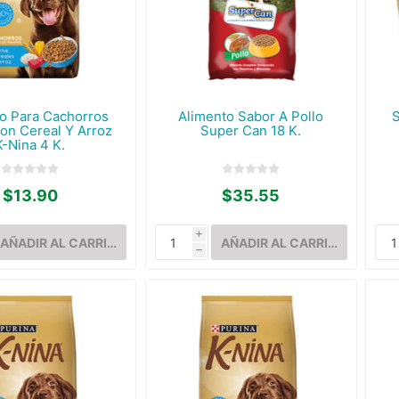
o Para Cachorros
Alimento Sabor A Pollo
S
on Cereal Y Arroz
Super Can 18 K.
K-Nina 4 K.
$13.90
$35.55
i
h