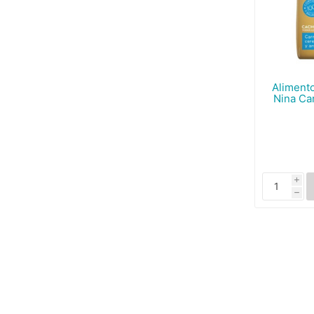
Aliment
Nina Ca
i
h