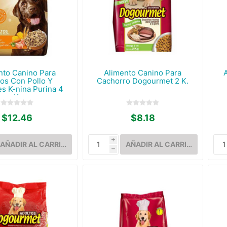
nto Canino Para
Alimento Canino Para
tos Con Pollo Y
Cachorro Dogourmet 2 K.
es K-nina Purina 4
K.
$12.46
$8.18
i
h