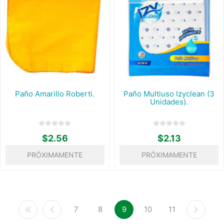
Paño Amarillo Roberti.
Paño Multiuso Izyclean (3
Unidades).
$2.56
$2.13
PRÓXIMAMENTE
PRÓXIMAMENTE
7
8
9
10
11