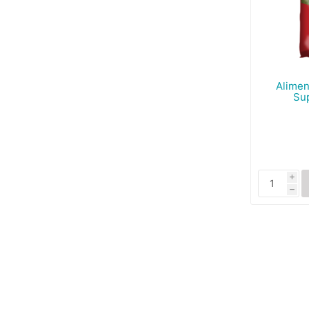
Alimen
Sup
i
h