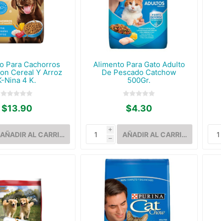
o Para Cachorros
Alimento Para Gato Adulto
on Cereal Y Arroz
De Pescado Catchow
K-Nina 4 K.
500Gr.
$13.90
$4.30
i
h