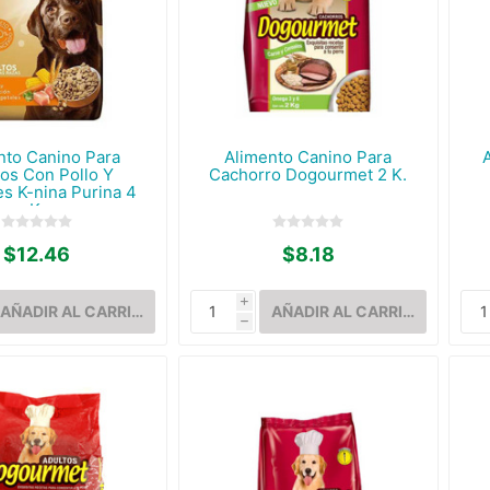
nto Canino Para
Alimento Canino Para
tos Con Pollo Y
Cachorro Dogourmet 2 K.
es K-nina Purina 4
K.
$12.46
$8.18
i
h