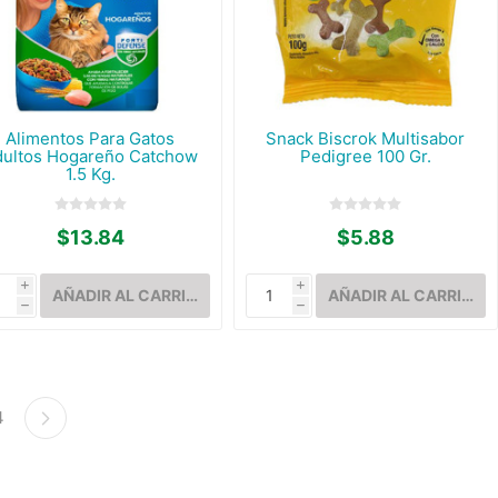
Alimentos Para Gatos
Snack Biscrok Multisabor
dultos Hogareño Catchow
Pedigree 100 Gr.
1.5 Kg.
$13.84
$5.88
i
i
h
h
4