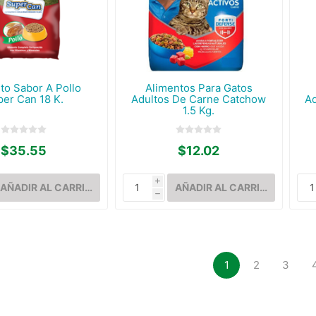
to Sabor A Pollo
Alimentos Para Gatos
er Can 18 K.
Adultos De Carne Catchow
A
1.5 Kg.
$35.55
$12.02
i
h
1
2
3