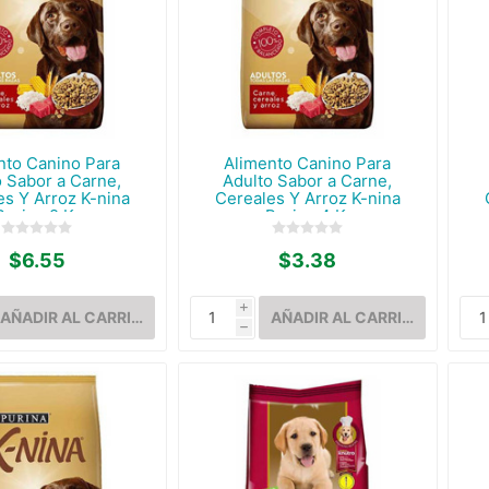
nto Canino Para
Alimento Canino Para
o Sabor a Carne,
Adulto Sabor a Carne,
es Y Arroz K-nina
Cereales Y Arroz K-nina
Purina 2 K.
Purina 4 K.
$6.55
$3.38
i
h