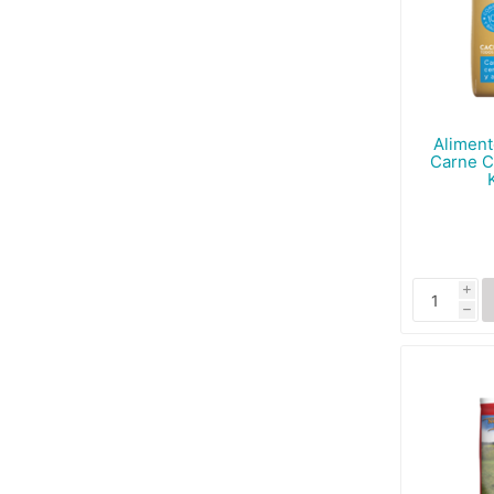
Aliment
Carne C
i
h