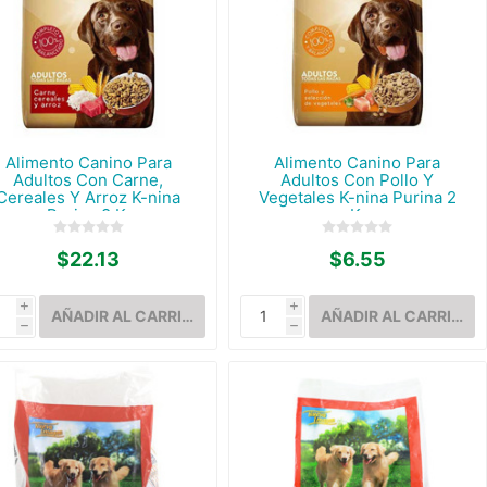
Alimento Canino Para
Alimento Canino Para
Adultos Con Carne,
Adultos Con Pollo Y
Cereales Y Arroz K-nina
Vegetales K-nina Purina 2
Purina 8 K.
K.
$22.13
$6.55
i
i
h
h