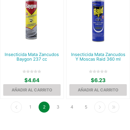
Insecticida Mata Zancudos
Insecticida Mata Zancudos
Baygon 237 cc
Y Moscas Raid 360 ml
$4.64
$6.23
1
2
3
4
5