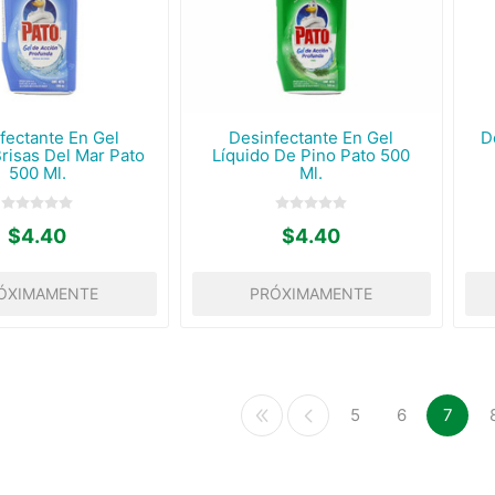
fectante En Gel
Desinfectante En Gel
D
Brisas Del Mar Pato
Líquido De Pino Pato 500
500 Ml.
Ml.
$4.40
$4.40
ÓXIMAMENTE
PRÓXIMAMENTE
5
6
7